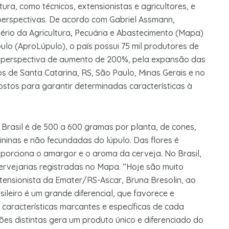
ura, como técnicos, extensionistas e agricultores, e
 perspectivas. De acordo com Gabriel Assmann,
tério da Agricultura, Pecuária e Abastecimento (Mapa)
ulo (AproLúpulo), o país possui 75 mil produtores de
m perspectiva de aumento de 200%, pela expansão das
os de Santa Catarina, RS, São Paulo, Minas Gerais e no
stos para garantir determinadas características à
Brasil é de 500 a 600 gramas por planta, de cones,
inas e não fecundadas do lúpulo. Das flores é
porciona o amargor e o aroma da cerveja. No Brasil,
ervejarias registradas no Mapa. “Hoje são muito
tensionista da Emater/RS-Ascar, Bruna Bresolin, ao
asileiro é um grande diferencial, que favorece e
 características marcantes e específicas de cada
es distintas gera um produto único e diferenciado do