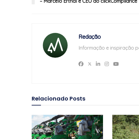
– Marcelo Erthal é CEO do clickCompliance
Redação
Informação e inspiração p
Relacionado
Posts