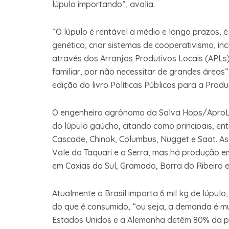
lúpulo importando”, avalia.
“O lúpulo é rentável a médio e longo prazos,
genético, criar sistemas de cooperativismo, i
através dos Arranjos Produtivos Locais (APLs)
familiar, por não necessitar de grandes área
edição do livro Políticas Públicas para a Prod
O engenheiro agrônomo da Salva Hops/AproLú
do lúpulo gaúcho, citando como principais, ent
Cascade, Chinok, Columbus, Nugget e Saat. As
Vale do Taquari e a Serra, mas há produção em
em Caxias do Sul, Gramado, Barra do Ribeiro e
Atualmente o Brasil importa 6 mil kg de lúpul
do que é consumido, “ou seja, a demanda é mu
Estados Unidos e a Alemanha detêm 80% da pr