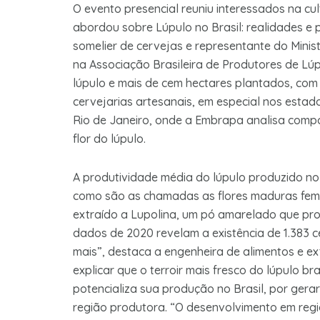
O evento presencial reuniu interessados na cult
abordou sobre Lúpulo no Brasil: realidades e
somelier de cervejas e representante do Minis
na Associação Brasileira de Produtores de Lúp
lúpulo e mais de cem hectares plantados, co
cervejarias artesanais, em especial nos estad
Rio de Janeiro, onde a Embrapa analisa compo
flor do lúpulo.
A produtividade média do lúpulo produzido no 
como são as chamadas as flores maduras femin
extraído a Lupolina, um pó amarelado que pro
dados de 2020 revelam a existência de 1.383 c
mais”, destaca a engenheira de alimentos e ex
explicar que o terroir mais fresco do lúpulo br
potencializa sua produção no Brasil, por gerar
região produtora. “O desenvolvimento em regiõ