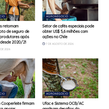
CIO
AGRONEGÓCIO
s retomam
Setor de cafés especiais pode
loto de seguro de
obter US$ 5,6 milhões com
 produtores após
ações no Chile
 desde 2020/21
7 DE AGOSTO DE 2026
DE 2026
CIO
AGRONEGÓCIO
 e Cooperleite firmam
Ufac e Sistema OCB/AC
ra apoiar
analisam desafios do