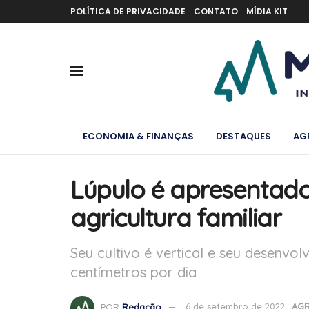
POLÍTICA DE PRIVACIDADE
CONTATO
MÍDIA KIT
ECONOMIA & FINANÇAS
DESTAQUES
AG
Lúpulo é apresentado
agricultura familiar
Seu cultivo é vertical e seu desenvo
centímetros por dia
POR
Redação
6 de setembro de 2022
AG