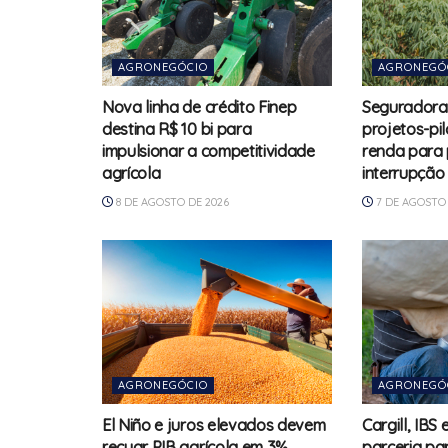
AGRONEGÓCIO
AGRONEGÓ
Nova linha de crédito Finep
Seguradora
destina R$ 10 bi para
projetos-pi
impulsionar a competitividade
renda para
agrícola
interrupção
8 DE AGOSTO DE 2026
7 DE AGOSTO 
AGRONEGÓCIO
AGRONEGÓ
El Niño e juros elevados devem
Cargill, IBS
recuar PIB agrícola em 3%
parceria pa