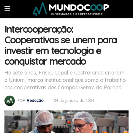
Intercooperação:
Cooperativas se unem para
investir em tecnologia e
conquistar mercado
Há sete anos, Frísia, Capal e Castrolanda criaram
a Unium, marca institucional que soma o trabalho
das cooperativas dos Campos Gerais do Paraná
POR
Redação
24 de janeiro de 2024