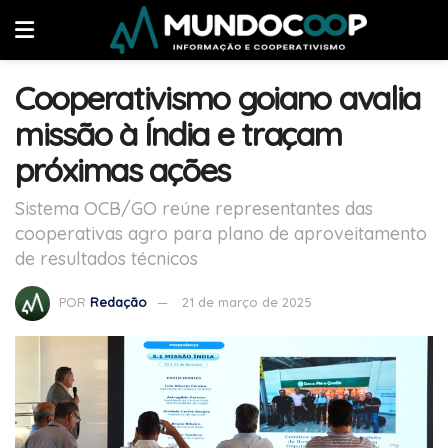
Cooperativismo goiano avalia
missão à Índia e traçam
próximas ações
Sistema OCB/GO reúne representantes das
cooperativas agro para plano de aproveitamento
de resultados técnicos
POR
Redação
21 de março de 2025