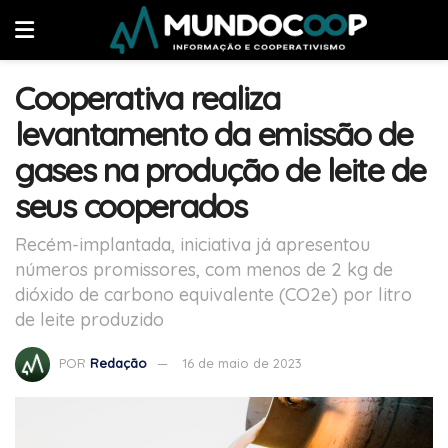
Cooperativa realiza
levantamento da emissão de
gases na produção de leite de
seus cooperados
Recém-implantada, iniciativa já apresentou
números promissores, com menos de 2 kg de
dióxido de carbono equivalente (CO2e) por litro
de leite produzido
POR
Redação
16 de maio de 2023