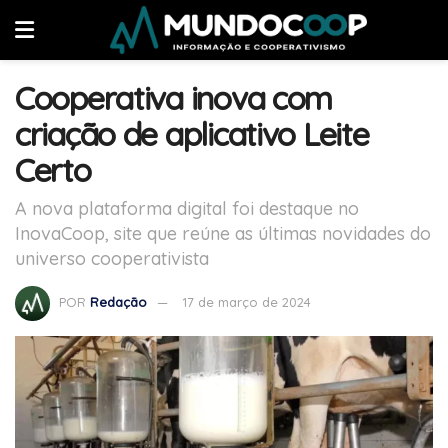
Cooperativa inova com
criação de aplicativo Leite
Certo
A nova plataforma digital foi destaque no
InovaCoop, site que reúne as últimas novidades do
universo cooperativista
POR
Redação
17 de março de 2024