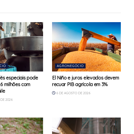
CIO
AGRONEGÓCIO
fés especiais pode
El Niño e juros elevados devem
,6 milhões com
recuar PIB agrícola em 3%
ile
6 DE AGOSTO DE 2026
DE 2026