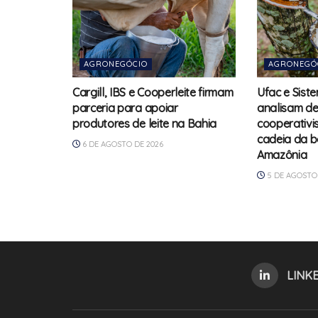
AGRONEGÓCIO
AGRONEGÓ
Cargill, IBS e Cooperleite firmam
Ufac e Sis
parceria para apoiar
analisam de
produtores de leite na Bahia
cooperativis
cadeia da b
6 DE AGOSTO DE 2026
Amazônia
5 DE AGOSTO 
LINK