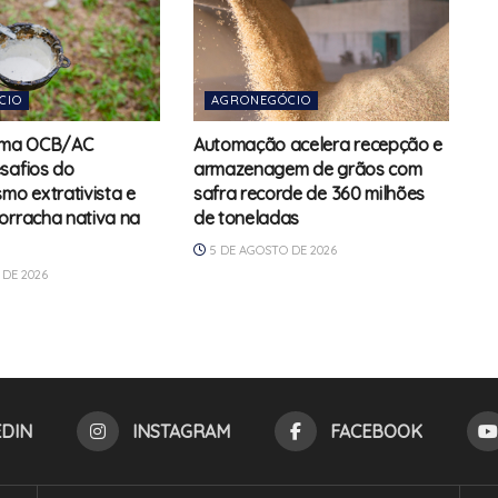
CIO
AGRONEGÓCIO
tema OCB/AC
Automação acelera recepção e
safios do
armazenagem de grãos com
mo extrativista e
safra recorde de 360 milhões
orracha nativa na
de toneladas
5 DE AGOSTO DE 2026
DE 2026
EDIN
INSTAGRAM
FACEBOOK