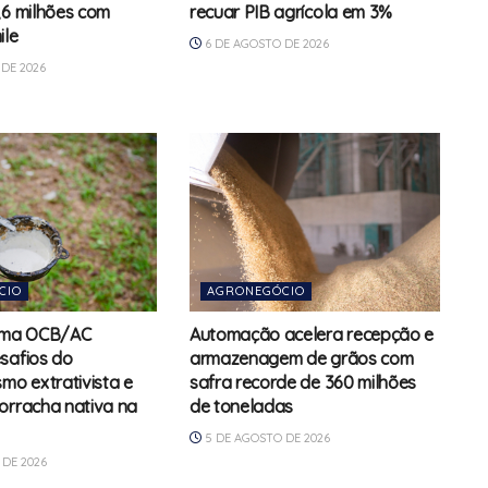
,6 milhões com
recuar PIB agrícola em 3%
ile
6 DE AGOSTO DE 2026
DE 2026
CIO
AGRONEGÓCIO
tema OCB/AC
Automação acelera recepção e
safios do
armazenagem de grãos com
mo extrativista e
safra recorde de 360 milhões
orracha nativa na
de toneladas
5 DE AGOSTO DE 2026
DE 2026