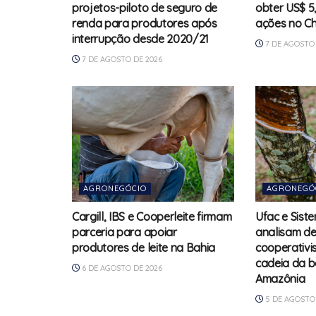
projetos-piloto de seguro de
obter US$ 5
renda para produtores após
ações no Ch
interrupção desde 2020/21
7 DE AGOSTO 
7 DE AGOSTO DE 2026
AGRONEGÓCIO
AGRONEGÓ
Cargill, IBS e Cooperleite firmam
Ufac e Sis
parceria para apoiar
analisam de
produtores de leite na Bahia
cooperativis
cadeia da b
6 DE AGOSTO DE 2026
Amazônia
5 DE AGOSTO 