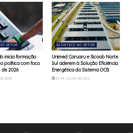
NO SETOR
ACONTECE NO SETOR
b inicia formação
Unimed Caruaru e Sicoob Norte
 política com foco
Sul aderem à Solução Eficiência
s de 2026
Energética do Sistema OCB
DE 2026
29 DE JULHO DE 2026