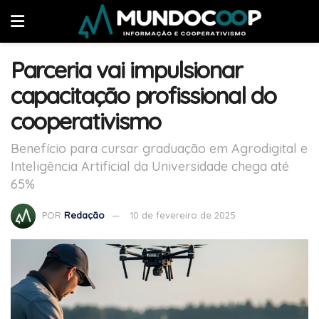
Parceria vai impulsionar
capacitação profissional do
cooperativismo
Benefício para cursar graduação em Agrodigital e
Inteligência Artificial da Universidade chega até
65%
POR
Redação
10 de fevereiro de 2025