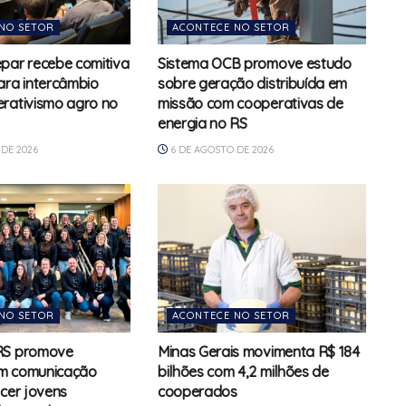
NO SETOR
ACONTECE NO SETOR
par recebe comitiva
Sistema OCB promove estudo
ara intercâmbio
sobre geração distribuída em
rativismo agro no
missão com cooperativas de
energia no RS
DE 2026
6 DE AGOSTO DE 2026
NO SETOR
ACONTECE NO SETOR
RS promove
Minas Gerais movimenta R$ 184
m comunicação
bilhões com 4,2 milhões de
ecer jovens
cooperados