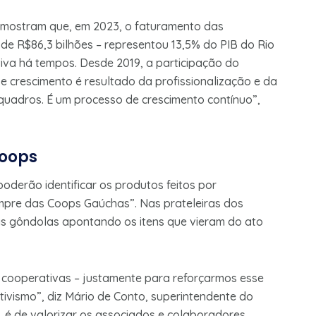
mostram que, em 2023, o faturamento das
de R$86,3 bilhões – representou 13,5% do PIB do Rio
ativa há tempos. Desde 2019, a participação do
e crescimento é resultado da profissionalização e da
quadros. É um processo de crescimento contínuo”,
coops
derão identificar os produtos feitos por
mpre das Coops Gaúchas”. Nas prateleiras dos
as gôndolas apontando os itens que vieram do ato
as cooperativas – justamente para reforçarmos esse
vismo”, diz Mário de Conto, superintendente do
, é de valorizar os associados e colaboradores