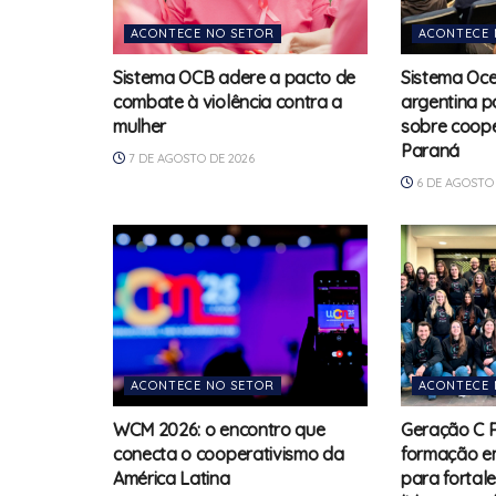
ACONTECE NO SETOR
ACONTECE 
Sistema OCB adere a pacto de
Sistema Oce
combate à violência contra a
argentina p
mulher
sobre coope
Paraná
7 DE AGOSTO DE 2026
6 DE AGOSTO 
ACONTECE NO SETOR
ACONTECE 
WCM 2026: o encontro que
Geração C 
conecta o cooperativismo da
formação e
América Latina
para fortal