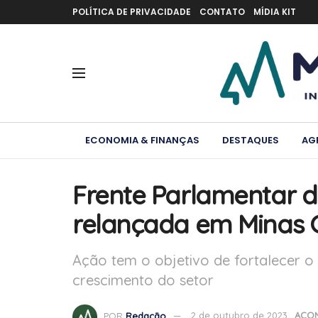
POLÍTICA DE PRIVACIDADE
CONTATO
MÍDIA KIT
ECONOMIA & FINANÇAS
DESTAQUES
AG
Frente Parlamentar d
relançada em Minas 
Ação tem o objetivo de fortalecer 
crescimento do setor
POR
Redação
2 de outubro de 2023
ACON