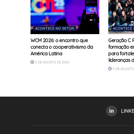
ACONTECE NO SETOR
ACONTECE 
WCM 2026: o encontro que
Geração C 
conecta o cooperativismo da
formação e
América Latina
para fortal
lideranças 
5 DE AGOSTO DE 2026
5 DE AGOSTO 
LINK