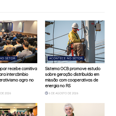
NO SETOR
ACONTECE NO SETOR
par recebe comitiva
Sistema OCB promove estudo
ara intercâmbio
sobre geração distribuída em
rativismo agro no
missão com cooperativas de
energia no RS
DE 2026
6 DE AGOSTO DE 2026