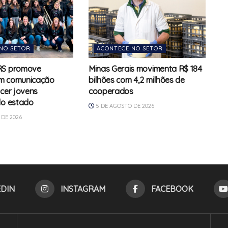
NO SETOR
ACONTECE NO SETOR
RS promove
Minas Gerais movimenta R$ 184
m comunicação
bilhões com 4,2 milhões de
ecer jovens
cooperados
do estado
5 DE AGOSTO DE 2026
DE 2026
EDIN
INSTAGRAM
FACEBOOK