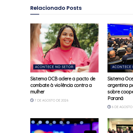
Relacionado
Posts
ACONTECE NO SETOR
ACONTECE 
Sistema OCB adere a pacto de
Sistema Oce
combate à violência contra a
argentina p
mulher
sobre coope
Paraná
7 DE AGOSTO DE 2026
6 DE AGOSTO 