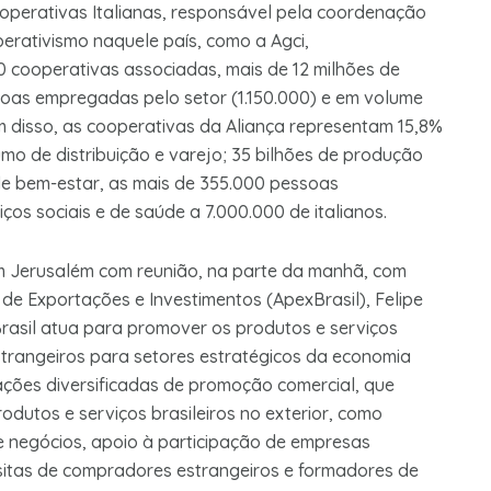
operativas Italianas, responsável pela coordenação
erativismo naquele país, como a Agci,
0 cooperativas associadas, mais de 12 milhões de
as empregadas pelo setor (1.150.000) e em volume
m disso, as cooperativas da Aliança representam 15,8%
mo de distribuição e varejo; 35 bilhões de produção
 de bem-estar, as mais de 355.000 pessoas
s sociais e de saúde a 7.000.000 de italianos.
m Jerusalém com reunião, na parte da manhã, com
de Exportações e Investimentos (ApexBrasil), Felipe
Brasil atua para promover os produtos e serviços
 estrangeiros para setores estratégicos da economia
a ações diversificadas de promoção comercial, que
odutos e serviços brasileiros no exterior, como
e negócios, apoio à participação de empresas
visitas de compradores estrangeiros e formadores de