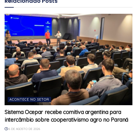
Relacionado
Posts
ACONTECE NO SETOR
Sistema Ocepar recebe comitiva argentina para
intercâmbio sobre cooperativismo agro no Paraná
6 DE AGOSTO DE 2026