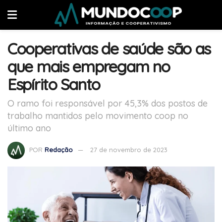
Cooperativas de saúde são as
que mais empregam no
Espírito Santo
O ramo foi responsável por 45,3% dos postos de
trabalho mantidos pelo movimento coop no
último ano
POR
Redação
27 de novembro de 2023