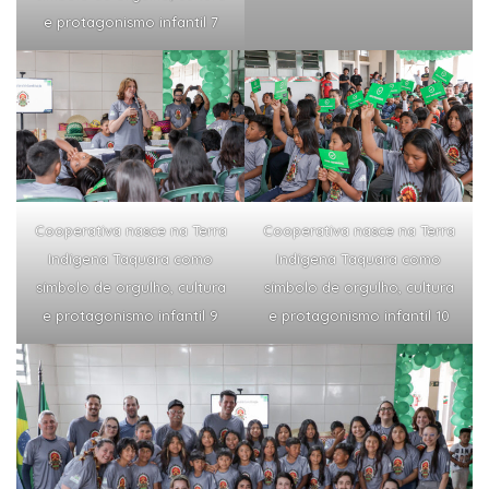
e protagonismo infantil 7
Cooperativa nasce na Terra
Cooperativa nasce na Terra
Indígena Taquara como
Indígena Taquara como
símbolo de orgulho, cultura
símbolo de orgulho, cultura
e protagonismo infantil 9
e protagonismo infantil 10