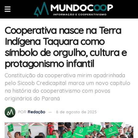
Cooperativa nasce na Terra
Indígena Taquara como
símbolo de orgulho, cultura e
protagonismo infantil
Constituição da cooperativa mirim apadrinhada
pelo Sicoob Credicapital marca um novo capítulo
na história do cooperativismo com povos
originários do Paraná
POR
Redação
8 de agosto de 2025