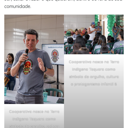
comunidade.
Cooperativa nasce na Terra
Indígena Taquara como
símbolo de orgulho, cultura
e protagonismo infantil 8
Cooperativa nasce na Terra
Indígena Taquara como
símbolo de orgulho, cultura