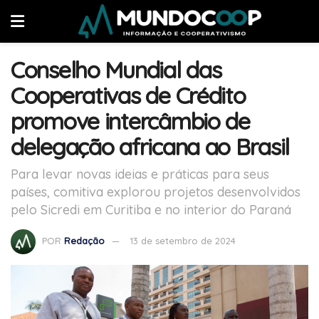
Conselho Mundial das
Cooperativas de Crédito
promove intercâmbio de
delegação africana ao Brasil
Para levar novas ideias e práticas para seus
países, comitiva explorou projetos desenvolvidos
pelo Sicredi em Curitiba e no interior do Paraná
POR
Redação
13 de setembro de 2024