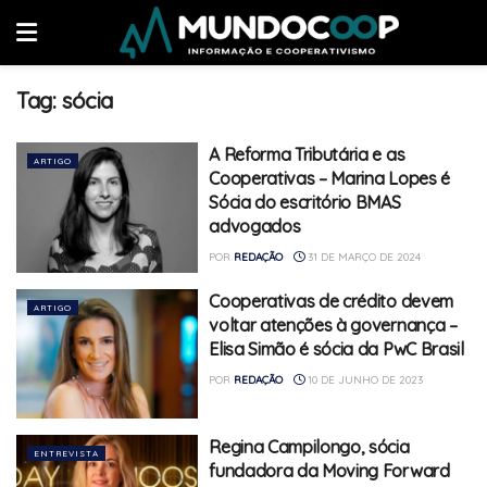
Tag:
sócia
A Reforma Tributária e as
ARTIGO
Cooperativas – Marina Lopes é
Sócia do escritório BMAS
advogados
POR
REDAÇÃO
31 DE MARÇO DE 2024
Cooperativas de crédito devem
ARTIGO
voltar atenções à governança –
Elisa Simão é sócia da PwC Brasil
POR
REDAÇÃO
10 DE JUNHO DE 2023
Regina Campilongo, sócia
ENTREVISTA
fundadora da Moving Forward