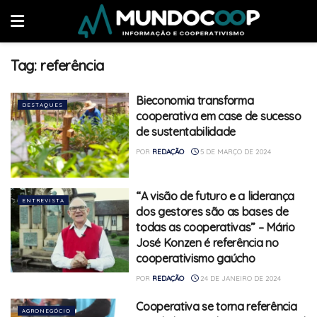
Tag:
referência
Bieconomia transforma
DESTAQUES
cooperativa em case de sucesso
de sustentabilidade
POR
REDAÇÃO
5 DE MARÇO DE 2024
“A visão de futuro e a liderança
ENTREVISTA
dos gestores são as bases de
todas as cooperativas” – Mário
José Konzen é referência no
cooperativismo gaúcho
POR
REDAÇÃO
24 DE JANEIRO DE 2024
Cooperativa se torna referência
AGRONEGÓCIO