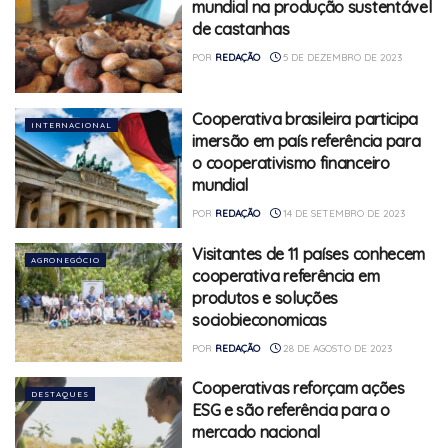
mundial na produção sustentável
de castanhas
POR
REDAÇÃO
5 DE DEZEMBRO DE 2023
Cooperativa brasileira participa
INTERNACIONAL
imersão em país referência para
o cooperativismo financeiro
mundial
POR
REDAÇÃO
14 DE SETEMBRO DE 2023
Visitantes de 11 países conhecem
AGRONEGÓCIO
cooperativa referência em
produtos e soluções
sociobieconomicas
POR
REDAÇÃO
28 DE AGOSTO DE 2023
Cooperativas reforçam ações
DESTAQUES
ESG e são referência para o
mercado nacional