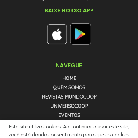
BAIXE NOSSO APP
NAVEGUE
HOME
QUEM SOMOS
REVISTAS MUNDOCOOP
UNIVERSOCOOP
EVENTOS
NEWSLETTER COOPNEWS
Este site utiliza cookies. Ao continuar a usar este site,
NEWSLETTER AGRONEWS
você está dando consentimento para que os cookies