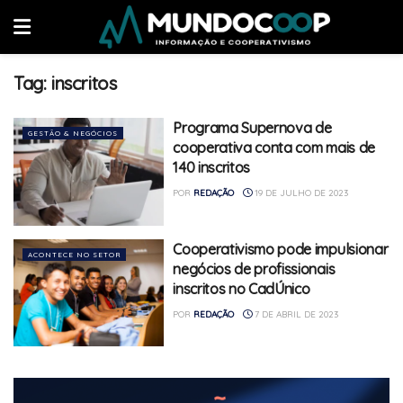
Tag:
inscritos
Programa Supernova de
GESTÃO & NEGÓCIOS
cooperativa conta com mais de
140 inscritos
POR
REDAÇÃO
19 DE JULHO DE 2023
Cooperativismo pode impulsionar
ACONTECE NO SETOR
negócios de profissionais
inscritos no CadÚnico
POR
REDAÇÃO
7 DE ABRIL DE 2023