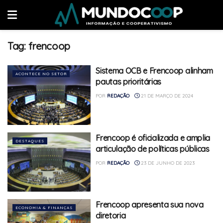
Tag:
frencoop
Sistema OCB e Frencoop alinham
ACONTECE NO SETOR
pautas prioritárias
POR
REDAÇÃO
21 DE MARÇO DE 2024
Frencoop é oficializada e amplia
DESTAQUES
articulação de políticas públicas
POR
REDAÇÃO
23 DE JUNHO DE 2023
Frencoop apresenta sua nova
ECONOMIA & FINANÇAS
diretoria