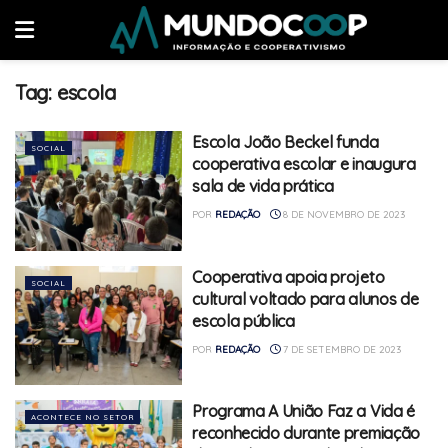
Tag:
escola
Escola João Beckel funda
SOCIAL
cooperativa escolar e inaugura
sala de vida prática
POR
REDAÇÃO
8 DE NOVEMBRO DE 2023
Cooperativa apoia projeto
SOCIAL
cultural voltado para alunos de
escola pública
POR
REDAÇÃO
7 DE SETEMBRO DE 2023
Programa A União Faz a Vida é
ACONTECE NO SETOR
reconhecido durante premiação