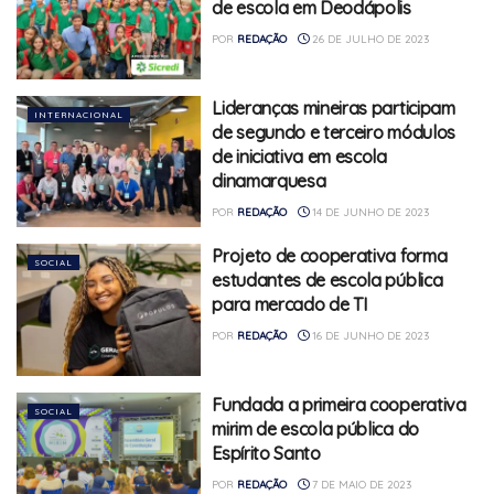
de escola em Deodápolis
POR
REDAÇÃO
26 DE JULHO DE 2023
Lideranças mineiras participam
INTERNACIONAL
de segundo e terceiro módulos
de iniciativa em escola
dinamarquesa
POR
REDAÇÃO
14 DE JUNHO DE 2023
Projeto de cooperativa forma
SOCIAL
estudantes de escola pública
para mercado de TI
POR
REDAÇÃO
16 DE JUNHO DE 2023
Fundada a primeira cooperativa
SOCIAL
mirim de escola pública do
Espírito Santo
POR
REDAÇÃO
7 DE MAIO DE 2023