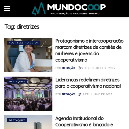
Tag:
diretrizes
Protagonismo e intercooperação
ACONTECE NO SETOR
marcam diretrizes de comitês de
mulheres e jovens do
cooperativismo
POR
REDAÇÃO
9 DE OUTUBRO DE 2023
Lideranças redefinem diretrizes
DESTAQUES
para o cooperativismo nacional
POR
REDAÇÃO
19 DE JUNHO DE 2023
Agenda Institucional do
DESTAQUES
Cooperativismo é lançada e