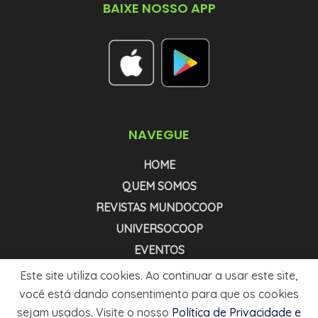
BAIXE NOSSO APP
NAVEGUE
HOME
QUEM SOMOS
REVISTAS MUNDOCOOP
UNIVERSOCOOP
EVENTOS
NEWSLETTER COOPNEWS
Este site utiliza cookies. Ao continuar a usar este site,
NEWSLETTER AGRONEWS
você está dando consentimento para que os cookies
sejam usados. Visite o nosso
Política de Privacidade e
MÍDIA KIT