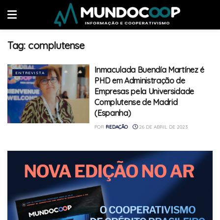
Tag:
complutense
Inmaculada Buendía Martínez é
ENTREVISTA
PHD em Administração de
Empresas pela Universidade
Complutense de Madrid
(Espanha)
POR
REDAÇÃO
26 DE ABRIL DE 2023