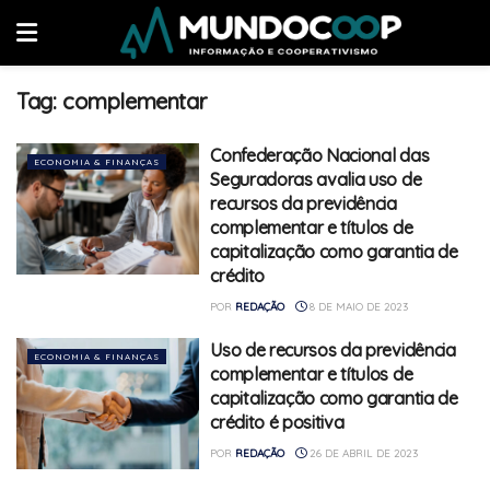
Tag:
complementar
Confederação Nacional das
ECONOMIA & FINANÇAS
Seguradoras avalia uso de
recursos da previdência
complementar e títulos de
capitalização como garantia de
crédito
POR
REDAÇÃO
8 DE MAIO DE 2023
Uso de recursos da previdência
ECONOMIA & FINANÇAS
complementar e títulos de
capitalização como garantia de
crédito é positiva
POR
REDAÇÃO
26 DE ABRIL DE 2023