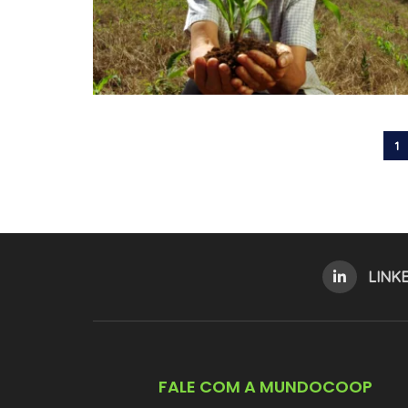
1
LINK
FALE COM A MUNDOCOOP