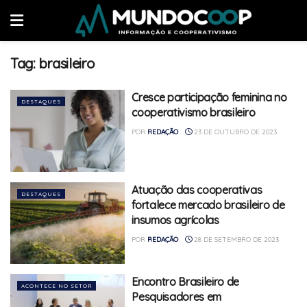
Tag:
brasileiro
Cresce participação feminina no
DESTAQUES
cooperativismo brasileiro
POR
REDAÇÃO
23 DE OUTUBRO DE 2023
Atuação das cooperativas
DESTAQUES
fortalece mercado brasileiro de
insumos agrícolas
POR
REDAÇÃO
28 DE SETEMBRO DE 2023
Encontro Brasileiro de
ACONTECE NO SETOR
Pesquisadores em