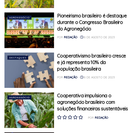
Pioneirismo brasileiro é destaque
AGRONEGÓCIO
durante o Congresso Brasileiro
do Agronegócio
POR
REDAÇÃO
8 DE AGOSTO DE 2023
Cooperativismo brasileiro cresce
DESTAQUES
e já representa 10% da
população brasileira
POR
REDAÇÃO
8 DE AGOSTO DE 2023
Cooperativa impulsiona o
AGRONEGÓCIO
agronegócio brasileiro com
soluções financeiras sustentáveis
POR
REDAÇÃO