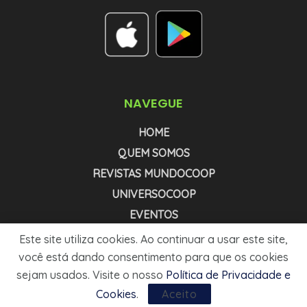
NAVEGUE
HOME
QUEM SOMOS
REVISTAS MUNDOCOOP
UNIVERSOCOOP
EVENTOS
NEWSLETTER COOPNEWS
Este site utiliza cookies. Ao continuar a usar este site,
NEWSLETTER AGRONEWS
você está dando consentimento para que os cookies
sejam usados. Visite o nosso
Política de Privacidade e
MÍDIA KIT
Cookies
.
Aceito