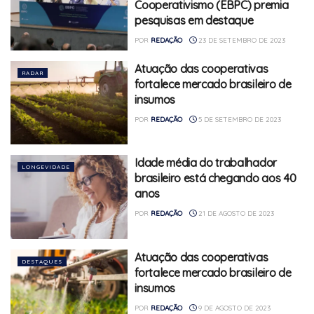
Cooperativismo (EBPC) premia
pesquisas em destaque
POR
REDAÇÃO
23 DE SETEMBRO DE 2023
Atuação das cooperativas
RADAR
fortalece mercado brasileiro de
insumos
POR
REDAÇÃO
5 DE SETEMBRO DE 2023
Idade média do trabalhador
LONGEVIDADE
brasileiro está chegando aos 40
anos
POR
REDAÇÃO
21 DE AGOSTO DE 2023
Atuação das cooperativas
DESTAQUES
fortalece mercado brasileiro de
insumos
POR
REDAÇÃO
9 DE AGOSTO DE 2023