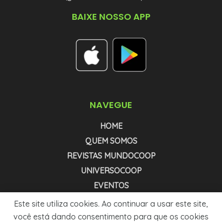
BAIXE NOSSO APP
NAVEGUE
HOME
QUEM SOMOS
REVISTAS MUNDOCOOP
UNIVERSOCOOP
EVENTOS
NEWSLETTER COOPNEWS
Este site utiliza cookies. Ao continuar a usar este site,
NEWSLETTER AGRONEWS
você está dando consentimento para que os cookies