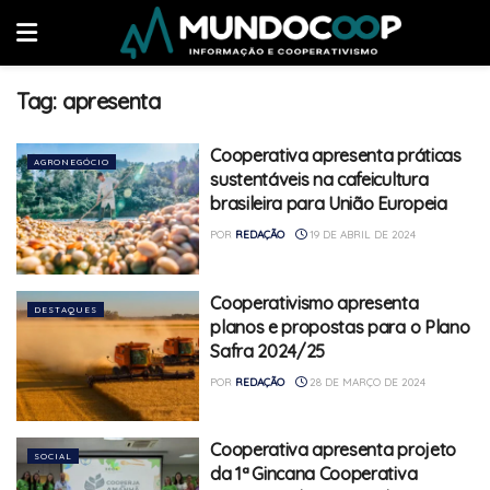
Tag:
apresenta
Cooperativa apresenta práticas
AGRONEGÓCIO
sustentáveis na cafeicultura
brasileira para União Europeia
POR
REDAÇÃO
19 DE ABRIL DE 2024
Cooperativismo apresenta
DESTAQUES
planos e propostas para o Plano
Safra 2024/25
POR
REDAÇÃO
28 DE MARÇO DE 2024
Cooperativa apresenta projeto
SOCIAL
da 1ª Gincana Cooperativa