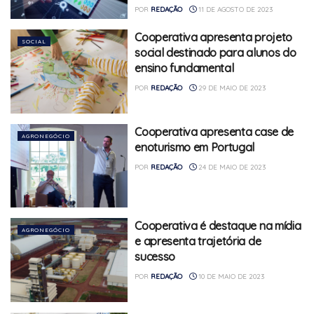
POR
REDAÇÃO
11 DE AGOSTO DE 2023
Cooperativa apresenta projeto
SOCIAL
social destinado para alunos do
ensino fundamental
POR
REDAÇÃO
29 DE MAIO DE 2023
Cooperativa apresenta case de
AGRONEGÓCIO
enoturismo em Portugal
POR
REDAÇÃO
24 DE MAIO DE 2023
Cooperativa é destaque na mídia
AGRONEGÓCIO
e apresenta trajetória de
sucesso
POR
REDAÇÃO
10 DE MAIO DE 2023