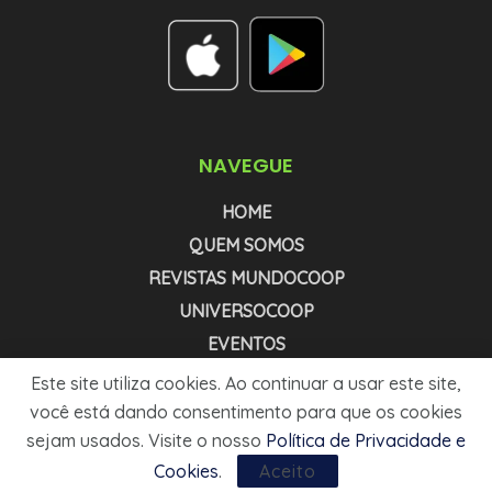
NAVEGUE
HOME
QUEM SOMOS
REVISTAS MUNDOCOOP
UNIVERSOCOOP
EVENTOS
NEWSLETTER COOPNEWS
Este site utiliza cookies. Ao continuar a usar este site,
NEWSLETTER AGRONEWS
você está dando consentimento para que os cookies
sejam usados. Visite o nosso
Política de Privacidade e
MÍDIA KIT
Cookies
.
Aceito