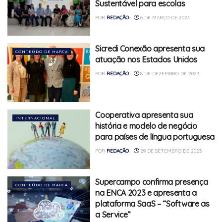
Sustentável para escolas
POR
REDAÇÃO
6 DE MARÇO DE 2024
Sicredi Conexão apresenta sua
CONTEÚDO DE MARCA
atuação nos Estados Unidos
POR
REDAÇÃO
8 DE DEZEMBRO DE 2023
Cooperativa apresenta sua
INTERNACIONAL
história e modelo de negócio
para países de língua portuguesa
POR
REDAÇÃO
29 DE SETEMBRO DE 2023
Supercampo confirma presença
CONTEÚDO DE MARCA
na ENCA 2023 e apresenta a
plataforma SaaS – “Software as
a Service”