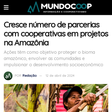
Cresce número de parcerias
com cooperativas em projetos
na Amazônia
Ações têm como objetivo proteger o bioma
amazônico, envolver as comunidades e
impulsionar o desenvolvimento socioeconômico
POR
Redação
12 de abril de 2024