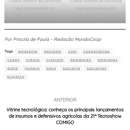
Cresce número de parcerias
Cresce número de parcerias
com cooperativas em
com cooperativas em
projetos na Amazônia 9
projetos na Amazônia 10
Por Priscila de Paula – Redação MundoCoop
Tags:
amazônia
apostam
com
cooperativas
coops
cresce
crescem
destaques
empresas
entre
número
para
parceria
parcerias
projetos
ANTERIOR
Vitrine tecnológica: conheça os principais lançamentos
de insumos e defensivos agrícolas da 21ª Tecnoshow
COMIGO