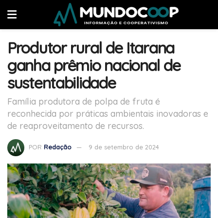
Produtor rural de Itarana
ganha prêmio nacional de
sustentabilidade
Família produtora de polpa de fruta é
reconhecida por práticas ambientais inovadoras e
de reaproveitamento de recursos.
POR
Redação
9 de setembro de 2024